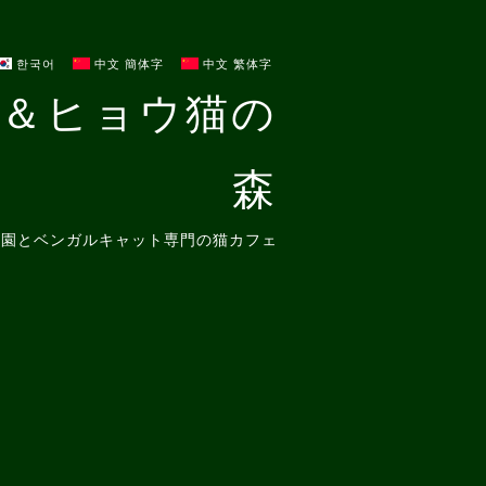
한국어
中文 簡体字
中文 繁体字
＆ヒョウ猫の
森
クロウ園とベンガルキャット専門の猫カフェ